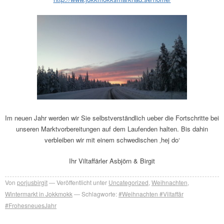
Im neuen Jahr werden wir Sie selbstverständlich ueber die Fortschritte bei
unseren Marktvorbereitungen auf dem Laufenden halten. Bis dahin
verbleiben wir mit einem schwedischen ‚hej do‘
Ihr Viltaffärler Asbjörn & Birgit
Von
porjusbirgit
Veröffentlicht unter
Uncategorized
,
Weihnachten
,
Wintermarkt in Jokkmokk
Schlagworte:
#Weihnachten #Viltaffär
#FrohesneuesJahr